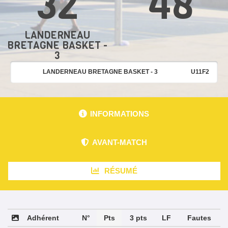
32
48
LANDERNEAU
BRETAGNE BASKET -
3
LANDERNEAU BRETAGNE BASKET - 3
U11F2
INFORMATIONS
AVANT-MATCH
RÉSUMÉ
Adhérent
N°
Pts
3 pts
LF
Fautes