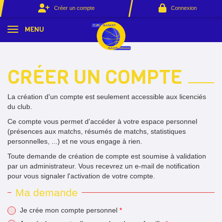
Panneau de gestion des cookies
Créer un compte
Connexion
MENU
CRÉER UN COMPTE
*
La création d'un compte est seulement accessible aux licenciés
du club.
*
Ce compte vous permet d'accéder à votre espace personnel
*
(présences aux matchs, résumés de matchs, statistiques
personnelles, ...) et ne vous engage à rien.
*
Toute demande de création de compte est soumise à validation
par un administrateur. Vous recevrez un e-mail de notification
pour vous signaler l'activation de votre compte.
Ma demande
Je crée mon compte personnel
*